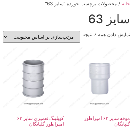
خانه
/ محصولات برچسب خورده “سایز 63”
سایز 63
نمایش دادن همه 7 نتیجه
موفه سایز ۶۳ امپراطور
کوپلینگ تعمیری سایز ۶۳
گلپایگان
امپراطور گلپایگان