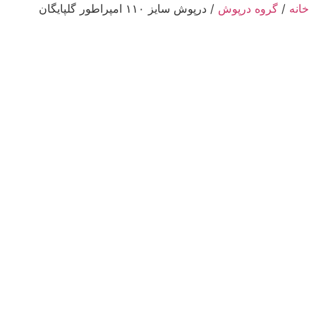
خانه
/
گروه درپوش
/ درپوش سایز ۱۱۰ امپراطور گلپایگان